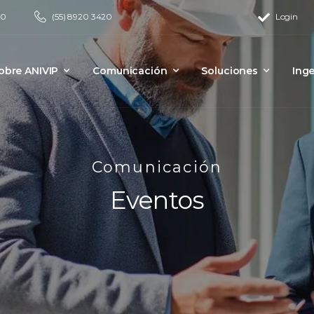
00
(55) 8920 3420
Login
obre ANIVIP
Comunicación
Soluciones
Inge
Comunicación
Eventos