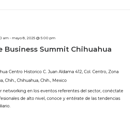
00 am
-
mayo 8, 2025 @ 5:00 pm
te Business Summit Chihuahua
hua Centro Historico
C. Juan Aldama 412, Col. Centro, Zona
, Chih., Chihuahua, Chih., Mexico
or networking en los eventos referentes del sector, conéctate
esionales de alto nivel, conoce y entérate de las tendencias
iario.