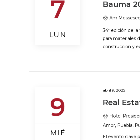
7
Bauma 2
Am Messesee 
34ª edición de la
LUN
para materiales 
construcción y eq
abril 9, 2025
9
Real Est
Hotel Preside
Amor, Puebla, Pu
MIÉ
El evento clave 