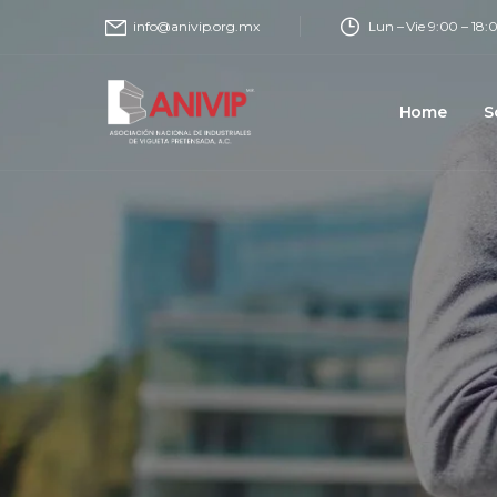
Lun – Vie 9:00 – 18:
info@anivip.org.mx
Home
S