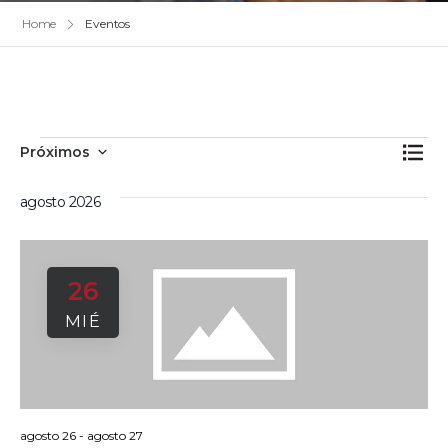
Home
Eventos
Nave
Na
Buscar
Próximos
Lista
Selecciona
de
de
la
agosto 2026
vis
fecha.
búsq
de
Ev
y
26
vista
MIÉ
de
Even
agosto 26
-
agosto 27