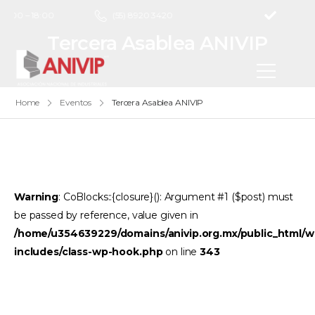
 9:00 – 18:00
(55) 8920 3420
Tercera Asablea ANIVIP
Home
Eventos
Tercera Asablea ANIVIP
Warning
: CoBlocks::{closure}(): Argument #1 ($post) must
be passed by reference, value given in
/home/u354639229/domains/anivip.org.mx/public_html/w
includes/class-wp-hook.php
on line
343