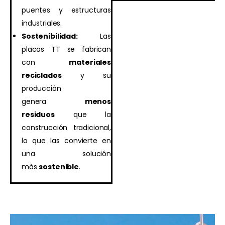
puentes y estructuras
industriales.
Sostenibilidad:
Las
placas TT se fabrican
con
materiales
reciclados
y su
producción
genera
menos
residuos
que la
construcción tradicional,
lo que las convierte en
una solución
más
sostenible
.