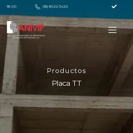
– 18:00
(55) 8920 3420
Productos
Placa TT