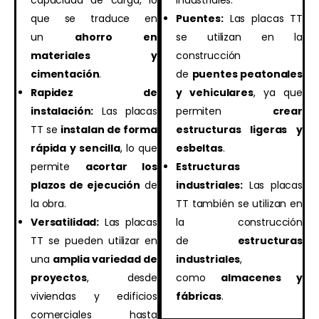
que se traduce en
Puentes:
Las placas TT
un
ahorro en
se utilizan en la
materiales y
construcción
cimentación
.
de
puentes peatonales
Rapidez de
y vehiculares
, ya que
instalación:
Las placas
permiten
crear
TT se
instalan de forma
estructuras ligeras y
rápida y sencilla
, lo que
esbeltas
.
permite
acortar los
Estructuras
plazos de ejecución
de
industriales:
Las placas
la obra.
TT también se utilizan en
Versatilidad:
Las placas
la construcción
TT se pueden utilizar en
de
estructuras
una
amplia variedad de
industriales
,
proyectos
, desde
como
almacenes y
viviendas y edificios
fábricas
.
comerciales hasta