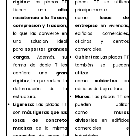
rigidez:
Las placas TT
placas TT se utilizan
tienen una
alta
principalmente
resistencia a la flexión,
como
losas de
compresión y tracción
,
entrepiso
en viviendas,
lo que las convierte en
edificios comerciales,
una solución ideal
oficinas y centros
para
soportar grandes
comerciales.
cargas
. Además, su
Cubiertas:
Las placas TT
forma de doble T les
también se pueden
confiere una
gran
utilizar
rigidez
, lo que reduce la
como
cubiertas
en
deformación de la
edificios de baja altura.
estructura.
Muros:
Las placas TT se
Ligereza:
Las placas TT
pueden utilizar
son
más ligeras que las
como
muros
losas de concreto
divisorios
en edificios
macizas
de la misma
comerciales e
capacidad de carga, lo
industriales.