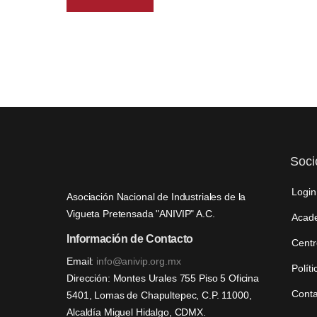
Soci
Login
Asociación Nacional de Industriales de la
Vigueta Pretensada "ANIVIP" A.C.
Acad
Información de Contacto
Centr
Email:
info@anivip.org.mx
Polít
Dirección: Montes Urales 755 Piso 5 Oficina
Conta
5401, Lomas de Chapultepec, C.P. 11000,
Alcaldía Miguel Hidalgo, CDMX.