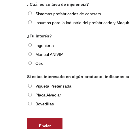
¿Cuál es su área de injerencia?
Sistemas prefabricados de concreto
Insumos para la industria del prefabricado y Maqui
¿Tu interés?
Ingeniería
Manual ANIVIP
Otro
Si estas interesado en algún producto, indícanos c
Vigueta Pretensada
Placa Alveolar
Bovedillas
Enviar