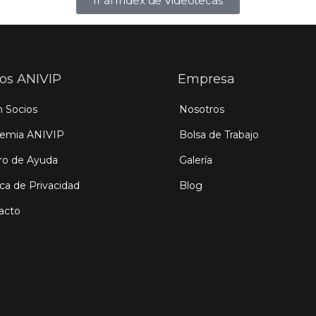
Ir al Index de Videotecas
ios ANIVIP
Empresa
n Socios
Nosotros
emia ANIVIP
Bolsa de Trabajo
ro de Ayuda
Galería
ica de Privacidad
Blog
acto