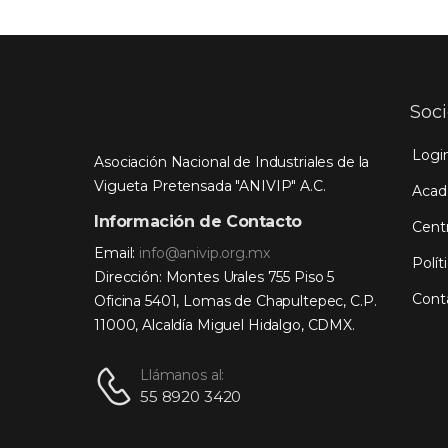
Soc
Logi
Asociación Nacional de Industriales de la
Vigueta Pretensada "ANIVIP" A.C.
Acad
Información de Contacto
Cent
Email:
info@anivip.org.mx
Polít
Dirección: Montes Urales 755 Piso 5
Cont
Oficina 5401, Lomas de Chapultepec, C.P.
11000, Alcaldía Miguel Hidalgo, CDMX.
Llámanos al:
55 8920 3420