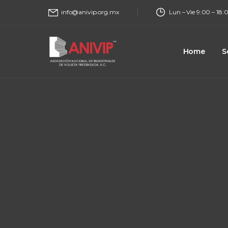
Lun – Vie 9:00 – 18:
info@anivip.org.mx
Home
S