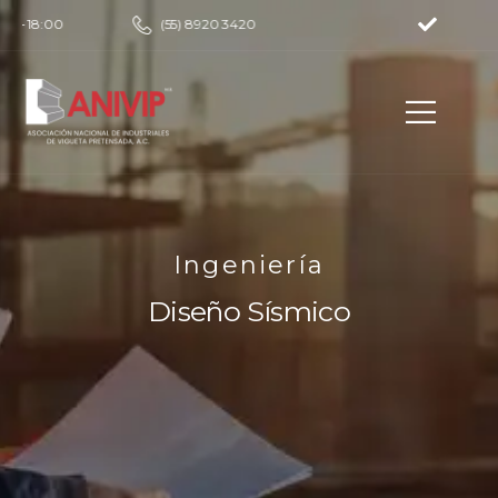
 – 18:00
(55) 8920 3420
Ingeniería
Diseño Sísmico