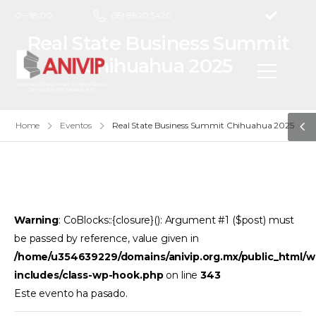
9:00 – 18:00
(55) 8920 3420
Real State Business Summit
Chihuahua 2025
Home
Eventos
Real State Business Summit Chihuahua 2025
Warning
: CoBlocks::{closure}(): Argument #1 ($post) must
be passed by reference, value given in
/home/u354639229/domains/anivip.org.mx/public_html/w
includes/class-wp-hook.php
on line
343
Este evento ha pasado.