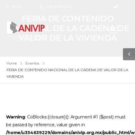
9:00 – 18:00
(55) 8920 3420
FERIA DE CONTENIDO
NACIONAL DE LA CADENA DE
VALOR DE LA VIVIENDA
Home
Eventos
FERIA DE CONTENIDO NACIONAL DE LA CADENA DE VALOR DE LA
VIVIENDA
Warning
: CoBlocks::{closure}(): Argument #1 ($post) must
be passed by reference, value given in
/home/u354639229/domains/anivip.org.mx/public_html/w