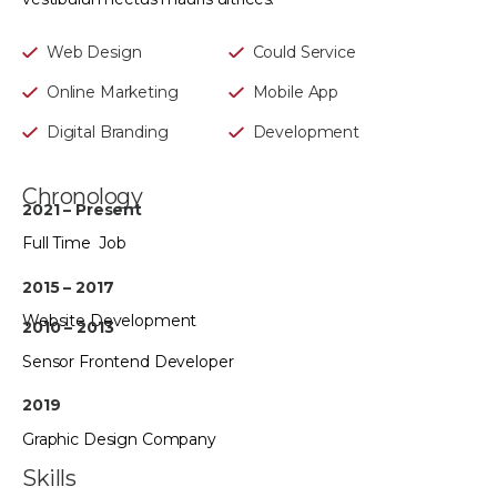
Web Design
Could Service
Online Marketing
Mobile App
Digital Branding
Development
Chronology
2021 – Present
Full Time Job
2015 – 2017
Website Development
2010 – 2013
Sensor Frontend Developer
2019
Graphic Design Company
Skills