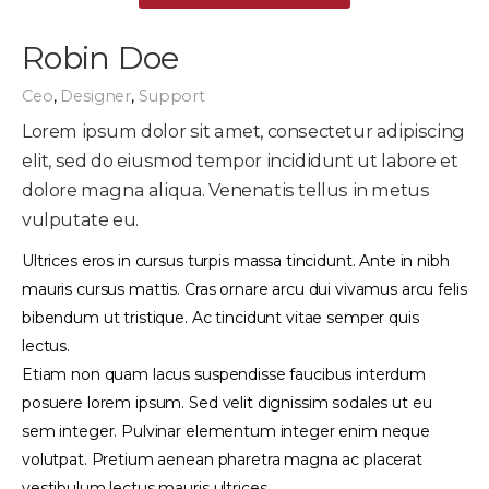
Robin Doe
Ceo
,
Designer
,
Support
Lorem ipsum dolor sit amet, consectetur adipiscing
elit, sed do eiusmod tempor incididunt ut labore et
dolore magna aliqua. Venenatis tellus in metus
vulputate eu.
Ultrices eros in cursus turpis massa tincidunt. Ante in nibh
mauris cursus mattis. Cras ornare arcu dui vivamus arcu felis
bibendum ut tristique. Ac tincidunt vitae semper quis
lectus.
Etiam non quam lacus suspendisse faucibus interdum
posuere lorem ipsum. Sed velit dignissim sodales ut eu
sem integer. Pulvinar elementum integer enim neque
volutpat. Pretium aenean pharetra magna ac placerat
vestibulum lectus mauris ultrices.