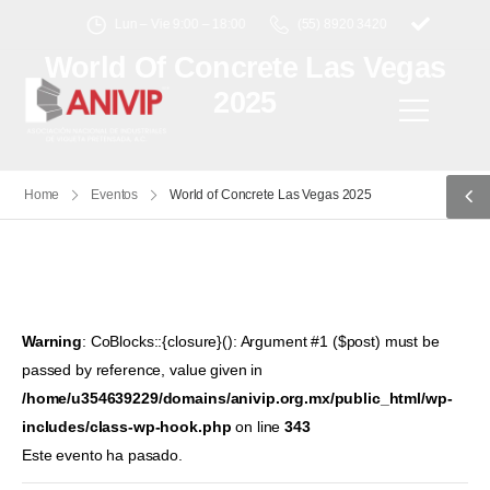
Lun – Vie 9:00 – 18:00
(55) 8920 3420
World Of Concrete Las Vegas
2025
Home
Eventos
World of Concrete Las Vegas 2025
Warning
: CoBlocks::{closure}(): Argument #1 ($post) must be
passed by reference, value given in
/home/u354639229/domains/anivip.org.mx/public_html/wp-
includes/class-wp-hook.php
on line
343
Este evento ha pasado.