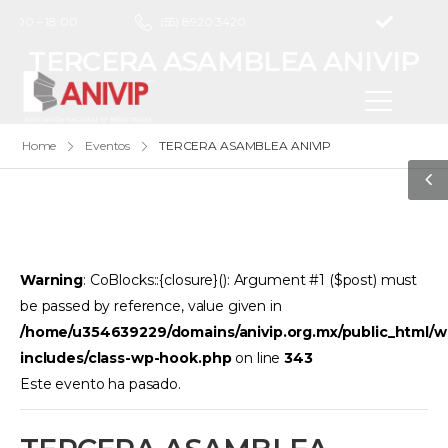
 9:00 – 18:00
(55) 8920 3420
TERCERA ASAMBLEA ANIVIP
Home
Eventos
TERCERA ASAMBLEA ANIVIP
Warning
: CoBlocks::{closure}(): Argument #1 ($post) must
be passed by reference, value given in
/home/u354639229/domains/anivip.org.mx/public_html/w
includes/class-wp-hook.php
on line
343
Este evento ha pasado.