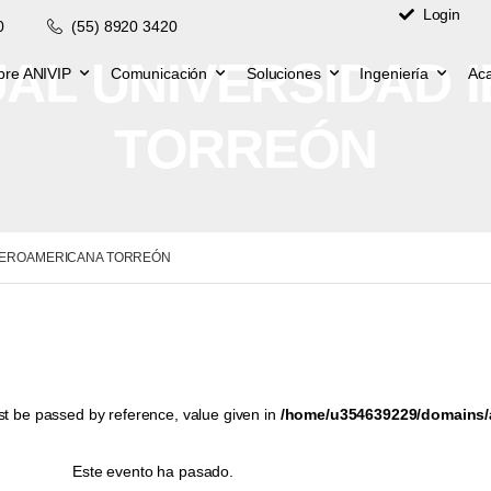
Login
0
(55) 8920 3420
UAL UNIVERSIDAD
bre ANIVIP
Comunicación
Soluciones
Ingeniería
Ac
TORREÓN
IBEROAMERICANA TORREÓN
st be passed by reference, value given in
/home/u354639229/domains/a
Este evento ha pasado.