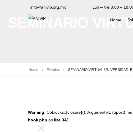
info@anivip.org.mx
Lun – Vie 9:00 – 18:0
SEMINARIO VIRT
Home
So
Home
Eventos
SEMINARIO VIRTUAL UNIVERSIDAD 
Warning
: CoBlocks::{closure}(): Argument #1 ($post) mu
hook.php
on line
343