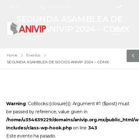
9:00 – 18:00
(55) 8920 3420
SEGUNDA ASAMBLEA DE
SOCIOS ANIVIP 2024 – CDMX
Home
Eventos
SEGUNDA ASAMBLEA DE SOCIOS ANIVIP 2024 – CDMX
Warning
: CoBlocks::{closure}(): Argument #1 ($post) must
be passed by reference, value given in
/home/u354639229/domains/anivip.org.mx/public_html/w
includes/class-wp-hook.php
on line
343
Este evento ha pasado.