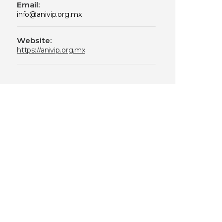
Email:
info@anivip.org.mx
Website:
https://anivip.org.mx