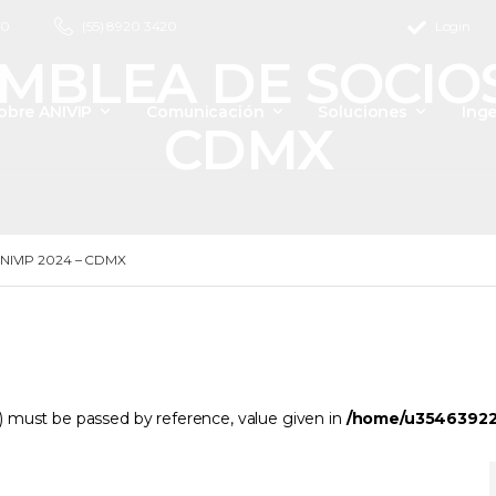
00
(55) 8920 3420
Login
BLEA DE SOCIOS 
obre ANIVIP
Comunicación
Soluciones
Inge
CDMX
IVIP 2024 – CDMX
t) must be passed by reference, value given in
/home/u354639229