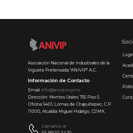
Soc
Logi
Asociación Nacional de Industriales de la
Acad
Vigueta Pretensada "ANIVIP" A.C.
Cent
Información de Contacto
Polít
Email:
info@anivip.org.mx
Dirección: Montes Urales 755 Piso 5
Cont
Oficina 5401, Lomas de Chapultepec, C.P.
11000, Alcaldía Miguel Hidalgo, CDMX.
Llámanos al:
55 8920 3420