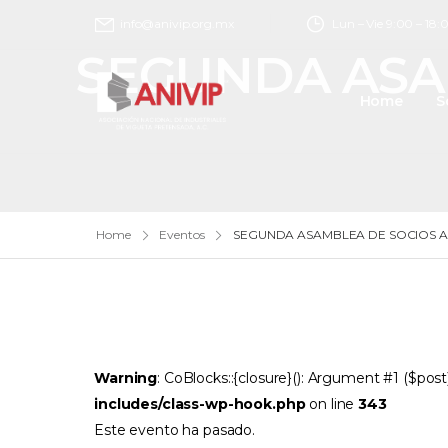
Lun – Vie 9:00 – 18:
info@anivip.org.mx
SEGUNDA ASAM
Home
S
Home
Eventos
SEGUNDA ASAMBLEA DE SOCIOS AN
Warning
: CoBlocks::{closure}(): Argument #1 ($pos
includes/class-wp-hook.php
on line
343
Este evento ha pasado.