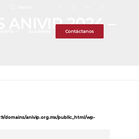
Search
ANIVIP 2024 –
niería
Academia
Contáctanos
/domains/anivip.org.mx/public_html/wp-