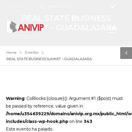
 9:00 – 18:00
(55) 8920 3420
REAL STATE BUSINESS
SUMMIT – GUADALAJARA
Home
Eventos
REAL STATE BUSINESS SUMMIT – GUADALAJARA
Warning
: CoBlocks::{closure}(): Argument #1 ($post) must
be passed by reference, value given in
/home/u354639229/domains/anivip.org.mx/public_html/w
includes/class-wp-hook.php
on line
343
Este evento ha pasado.