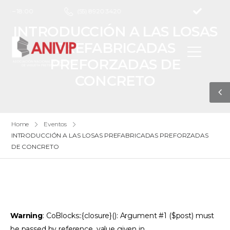
00 – 18:00
(55) 8920 3420
INTRODUCCIÓN A LAS LOSAS
PREFABRICADAS
PREFORZADAS DE
CONCRETO
Home
Eventos
INTRODUCCIÓN A LAS LOSAS PREFABRICADAS PREFORZADAS
DE CONCRETO
Warning
: CoBlocks::{closure}(): Argument #1 ($post) must
be passed by reference, value given in