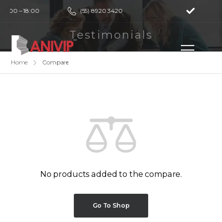
e 9:00 – 18:00
(55) 8920 3420
Testimonials
Eventos
Home
Compare
No products added to the compare.
Go To Shop